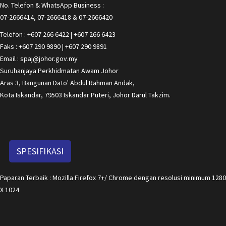
No. Telefon & WhatsApp Business :
07-2666414, 07-2666418 & 07-2666420
Telefon : +607 266 6422 | +607 266 6423
Faks : +607 290 9890 | +607 290 9891
Email : spaj@johor.gov.my
Suruhanjaya Perkhidmatan Awam Johor
Aras 3, Bangunan Dato' Abdul Rahman Andak,
Kota Iskandar, 79503 Iskandar Puteri, Johor Darul Takzim.
SPESIFIKASI
Paparan Terbaik : Mozilla Firefox 7+/ Chrome dengan resolusi minimum 1280
X 1024