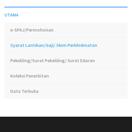
UTAMA
e-SPAJ/Permohonan
Syarat Lantikan/Gaji/ Skim Perkhidmatan
Pekeliling/Surat Pekeliling/ Surat Edaran
Koleksi Penerbitan
Data Terbuka