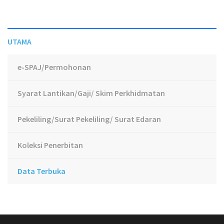
UTAMA
e-SPAJ/Permohonan
Syarat Lantikan/Gaji/ Skim Perkhidmatan
Pekeliling/Surat Pekeliling/ Surat Edaran
Koleksi Penerbitan
Data Terbuka