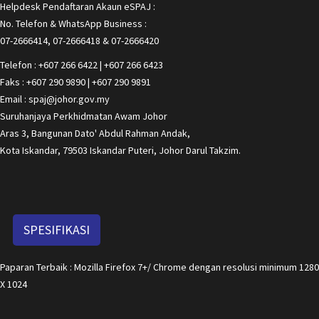
Helpdesk Pendaftaran Akaun eSPAJ :
No. Telefon & WhatsApp Business :
07-2666414, 07-2666418 & 07-2666420
Telefon : +607 266 6422 | +607 266 6423
Faks : +607 290 9890 | +607 290 9891
Email : spaj@johor.gov.my
Suruhanjaya Perkhidmatan Awam Johor
Aras 3, Bangunan Dato' Abdul Rahman Andak,
Kota Iskandar, 79503 Iskandar Puteri, Johor Darul Takzim.
SPESIFIKASI
Paparan Terbaik : Mozilla Firefox 7+/ Chrome dengan resolusi minimum 1280
X 1024