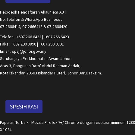
Helpdesk Pendaftaran Akaun eSPAJ :
No. Telefon & WhatsApp Business :
07-2666414, 07-2666418 & 07-2666420
Telefon : +607 266 6422 | +607 266 6423
Faks : +607 290 9890 | +607 290 9891
Email : spaj@johor.gov.my
Suruhanjaya Perkhidmatan Awam Johor
Aras 3, Bangunan Dato' Abdul Rahman Andak,
Kota Iskandar, 79503 Iskandar Puteri, Johor Darul Takzim.
SPESIFIKASI
Paparan Terbaik : Mozilla Firefox 7+/ Chrome dengan resolusi minimum 1280
X 1024